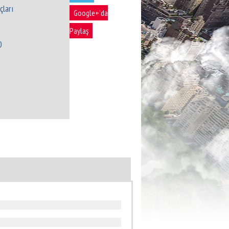
ları
Google+'da
Paylaş
0