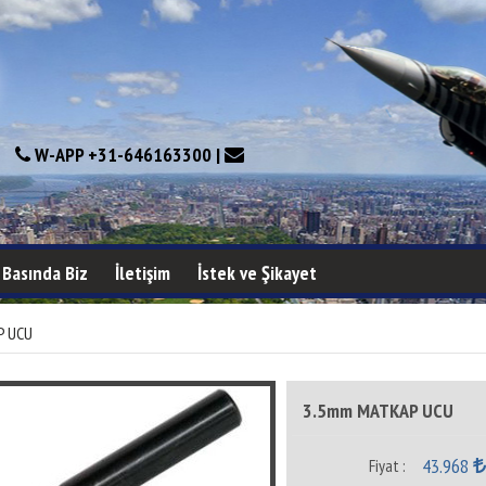
W-APP +31-646163300 |
Basında Biz
İletişim
İstek ve Şikayet
 UCU
3.5mm MATKAP UCU
43.968
Fiyat :